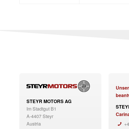
Unser
beant
STEYR MOTORS AG
STEY
Im Stadtgut B1
Carin
A-4407 Steyr
Austria
+4