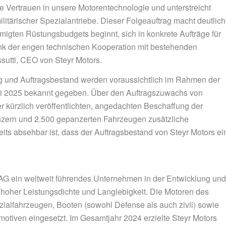
le Vertrauen in unsere Motorentechnologie und unterstreicht
ilitärischer Spezialantriebe. Dieser Folgeauftrag macht deutlich
hmigten Rüstungsbudgets beginnt, sich in konkrete Aufträge für
nk der engen technischen Kooperation mit bestehenden
sutti, CEO von Steyr Motors.
ng und Auftragsbestand werden voraussichtlich im Rahmen der
uli 2025 bekannt gegeben. Über den Auftragszuwachs von
 kürzlich veröffentlichten, angedachten Beschaffung der
ern und 2.500 gepanzerten Fahrzeugen zusätzliche
ts absehbar ist, dass der Auftragsbestand von Steyr Motors ei
ors AG ein weltweit führendes Unternehmen in der Entwicklung und
 hoher Leistungsdichte und Langlebigkeit. Die Motoren des
alfahrzeugen, Booten (sowohl Defense als auch zivil) sowie
otiven eingesetzt. Im Gesamtjahr 2024 erzielte Steyr Motors