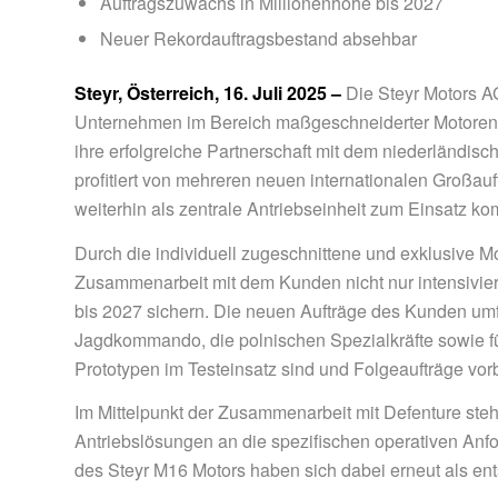
Auftragszuwachs in Millionenhöhe bis 2027
Neuer Rekordauftragsbestand absehbar
Steyr, Österreich, 16. Juli 2025 –
Die Steyr Motors A
Unternehmen im Bereich maßgeschneiderter Motoren f
ihre erfolgreiche Partnerschaft mit dem niederländis
profitiert von mehreren neuen internationalen Großa
weiterhin als zentrale Antriebseinheit zum Einsatz ko
Durch die individuell zugeschnittene und exklusive M
Zusammenarbeit mit dem Kunden nicht nur intensivie
bis 2027 sichern. Die neuen Aufträge des Kunden um
Jagdkommando, die polnischen Spezialkräfte sowie f
Prototypen im Testeinsatz sind und Folgeaufträge vor
Im Mittelpunkt der Zusammenarbeit mit Defenture st
Antriebslösungen an die spezifischen operativen Anfor
des Steyr M16 Motors haben sich dabei erneut als en