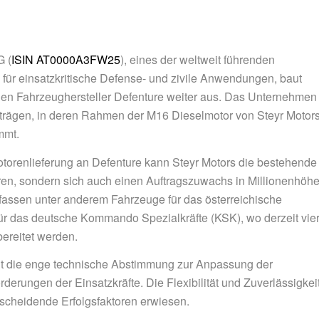
G
(
ISIN AT0000A3FW25
), eines der weltweit führenden
ür einsatzkritische Defense- und zivile Anwendungen, baut
chen Fahrzeughersteller Defenture weiter aus. Das Unternehmen
ufträgen, in deren Rahmen der M16 Dieselmotor von Steyr Motor
mmt.
otorenlieferung an Defenture kann Steyr Motors die bestehende
ren, sondern sich auch einen Auftragszuwachs in Millionenhöh
fassen unter anderem Fahrzeuge für das österreichische
ür das deutsche Kommando Spezialkräfte (KSK), wo derzeit vie
bereitet werden.
eht die enge technische Abstimmung zur Anpassung der
derungen der Einsatzkräfte. Die Flexibilität und Zuverlässigkei
tscheidende Erfolgsfaktoren erwiesen.