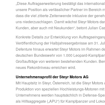
„Diese Auftragserweiterung bestätigt das internationa
unsere Position als verlässlicher Partner im Bereich m
dass die viel zitierte Zeitenwende inklusive der gene
uns niederzuschlagen. Damit wächst Steyr Motors da
Kunden, aber auch mit Neukunden“, betont Julian Cas
Konkrete Details zur Entwicklung von Auftragseinga
Veröffentlichung der Halbjahresergebnisse am 31. J
Defenture hinaus erwartet Steyr Motors im Rahmen der
deutschen Bundeswehr von 1.000 Leopard-Kampfpanz
Großaufträge von weiteren bestehenden Kunden. Berei
neues Rekordniveau erreichen wird.
Unternehmensprofil der Steyr Motors AG
Mit Hauptsitz in Steyr, Österreich, ist die Steyr Mot
Produktion von speziellen Hochleistungs-Motoren mit
Unternehmens werden hauptsächlich in Defense-Spezi
als Hilfsaggregate („APU“) für Kampfpanzer und Lokom