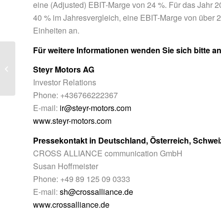
eine (Adjusted) EBIT-Marge von 24 %. Für das Jahr 
40 % im Jahresvergleich, eine EBIT-Marge von über
Einheiten an.
Für weitere Informationen wenden Sie sich bitte an
Steyr Motors forciert Wachstum in
den USA – Abschluss eines weiteren
Steyr Motors AG
Rahm...
Investor Relations
Phone: +436766222367
E-mail:
ir@steyr-motors.com
www.steyr-motors.com
Pressekontakt in Deutschland, Österreich, Schwei
CROSS ALLIANCE communication GmbH
Susan Hoffmeister
Phone: +49 89 125 09 0333
E-mail:
sh@crossalliance.de
www.crossalliance.de