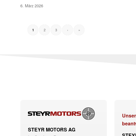
6. März 2026
2
3
›
»
1
Unser
beant
STEYR MOTORS AG
STEY