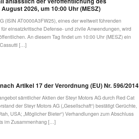
l anlässlich der Veröffentlichung des
. August 2026, um 10:00 Uhr (MESZ)
s AG (ISIN AT0000A3FW25), eines der weltweit führenden
ür einsatzkritische Defense- und zivile Anwendungen, wird
öffentlichen. An diesem Tag findet um 10:00 Uhr (MESZ) ein
 Cassutti […]
 nach Artikel 17 der Verordnung (EU) Nr. 596/2014
ngebot sämtlicher Aktien der Steyr Motors AG durch Red Cat
orstand der Steyr Motors AG („Gesellschaft“) bestätigt Gerüchte,
(Utah, USA; „Möglicher Bieter“) Verhandlungen zum Abschluss
nts im Zusammenhang […]