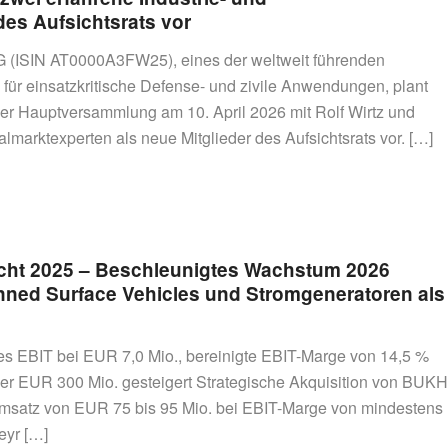
es Aufsichtsrats vor
 AG (ISIN AT0000A3FW25), eines der weltweit führenden
ür einsatzkritische Defense- und zivile Anwendungen, plant
der Hauptversammlung am 10. April 2026 mit Rolf Wirtz und
lmarktexperten als neue Mitglieder des Aufsichtsrats vor. […]
richt 2025 – Beschleunigtes Wachstum 2026
ned Surface Vehicles und Stromgeneratoren als
es EBIT bei EUR 7,0 Mio., bereinigte EBIT-Marge von 14,5 %
er EUR 300 Mio. gesteigert Strategische Akquisition von BUKH
 Umsatz von EUR 75 bis 95 Mio. bei EBIT-Marge von mindestens
eyr […]