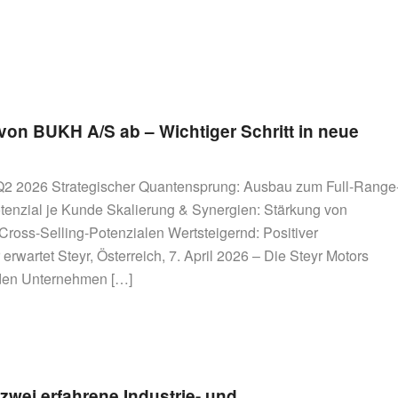
von BUKH A/S ab – Wichtiger Schritt in neue
b Q2 2026 Strategischer Quantensprung: Ausbau zum Full-Range
tenzial je Kunde Skalierung & Synergien: Stärkung von
 Cross-Selling-Potenzialen Wertsteigernd: Positiver
erwartet Steyr, Österreich, 7. April 2026 – Die Steyr Motors
nden Unternehmen […]
wei erfahrene Industrie- und