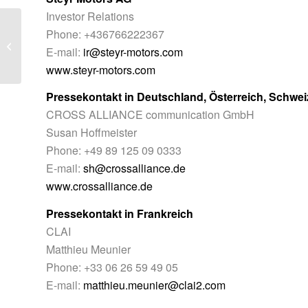
Investor Relations
Steyr Motors: Einladung zum
Phone: +436766222367
Earnings Call anlässlich der
E-mail:
ir@steyr-motors.com
Veröffentlichung...
www.steyr-motors.com
Pressekontakt in Deutschland, Österreich, Schwei
CROSS ALLIANCE communication GmbH
Susan Hoffmeister
Phone: +49 89 125 09 0333
E-mail:
sh@crossalliance.de
www.crossalliance.de
Pressekontakt in Frankreich
CLAI
Matthieu Meunier
Phone: +33 06 26 59 49 05
E-mail:
matthieu.meunier@clai2.com