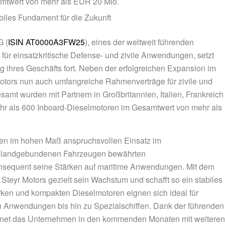
amtwert von mehr als EUR 20 Mio.
biles Fundament für die Zukunft
G
(
ISIN AT0000A3FW25
), eines der weltweit führenden
ür einsatzkritische Defense- und zivile Anwendungen, setzt
g ihres Geschäfts fort. Neben der erfolgreichen Expansion im
otors nun auch umfangreiche Rahmenverträge für zivile und
amt wurden mit Partnern in Großbritannien, Italien, Frankreich
hr als 600 Inboard-Dieselmotoren im Gesamtwert von mehr als
r den im hohen Maß anspruchsvollen Einsatz im
bei landgebundenen Fahrzeugen bewährten
onsequent seine Stärken auf maritime Anwendungen. Mit dem
 Steyr Motors gezielt sein Wachstum und schafft so ein stabiles
arken und kompakten Dieselmotoren eignen sich ideal für
n Anwendungen bis hin zu Spezialschiffen. Dank der führenden
hnet das Unternehmen in den kommenden Monaten mit weiteren