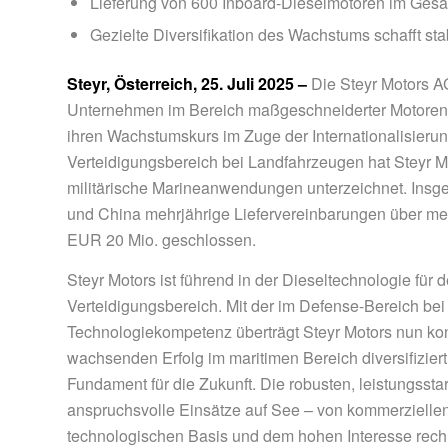
Lieferung von 600 Inboard-Dieselmotoren im Ges
Gezielte Diversifikation des Wachstums schafft sta
Steyr, Österreich, 25. Juli 2025 –
Die Steyr Motors A
Unternehmen im Bereich maßgeschneiderter Motoren f
ihren Wachstumskurs im Zuge der Internationalisierun
Verteidigungsbereich bei Landfahrzeugen hat Steyr M
militärische Marineanwendungen unterzeichnet. Insges
und China mehrjährige Liefervereinbarungen über me
EUR 20 Mio. geschlossen.
Steyr Motors ist führend in der Dieseltechnologie fü
Verteidigungsbereich. Mit der im Defense-Bereich 
Technologiekompetenz überträgt Steyr Motors nun k
wachsenden Erfolg im maritimen Bereich diversifiziert
Fundament für die Zukunft. Die robusten, leistungsst
anspruchsvolle Einsätze auf See – von kommerzielle
technologischen Basis und dem hohen Interesse rec